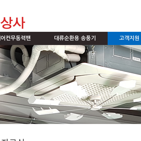
에어컨무동력팬
대류순환용 송풍기
고객지원