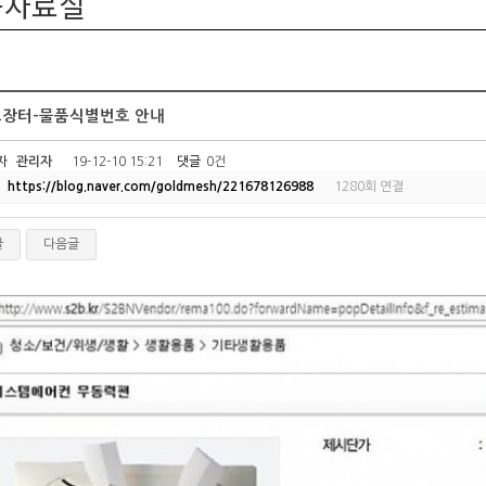
품자료실
장터-물품식별번호 안내
자
관리자
19-12-10 15:21
댓글
0건
https://blog.naver.com/goldmesh/221678126988
1280회 연결
글
다음글